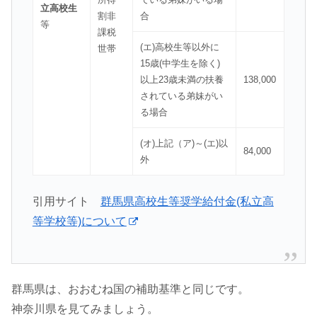
立高校生
割非
合
等
課税
(エ)高校生等以外に
世帯
15歳(中学生を除く)
以上23歳未満の扶養
138,000
されている弟妹がい
る場合
(オ)上記（ア)～(エ)以
84,000
外
引用サイト
群馬県高校生等奨学給付金(私立高
等学校等)について
群馬県は、おおむね国の補助基準と同じです。
神奈川県を見てみましょう。