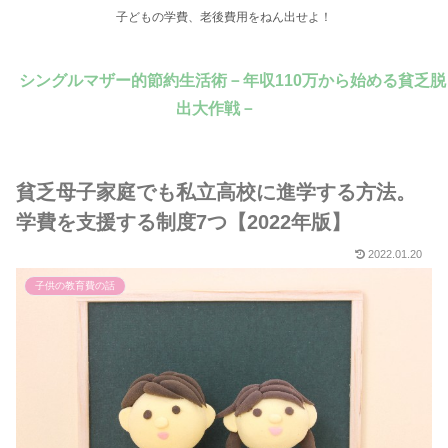
子どもの学費、老後費用をねん出せよ！
シングルマザー的節約生活術－年収110万から始める貧乏脱
出大作戦－
貧乏母子家庭でも私立高校に進学する方法。
学費を支援する制度7つ【2022年版】
2022.01.20
子供の教育費の話