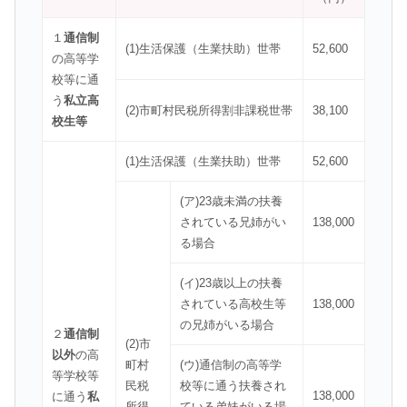
１
通信制
(1)生活保護（生業扶助）世帯
52,600
の高等学
校等に通
う
私立高
(2)市町村民税所得割非課税世帯
38,100
校生等
(1)生活保護（生業扶助）世帯
52,600
(ア)23歳未満の扶養
されている兄姉がい
138,000
る場合
(イ)23歳以上の扶養
されている高校生等
138,000
の兄姉がいる場合
２
通信制
(2)市
以外
の高
町村
(ウ)通信制の高等学
等学校等
民税
校等に通う扶養され
138,000
に通う
私
所得
ている弟妹がいる場