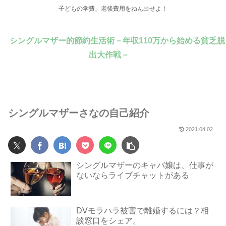
子どもの学費、老後費用をねん出せよ！
シングルマザー的節約生活術－年収110万から始める貧乏脱
出大作戦－
シングルマザーさなの自己紹介
2021.04.02
シングルマザーのキャバ嬢は、仕事が
ないならライブチャットがある
DVモラハラ被害で離婚するには？相
談窓口をシェア。